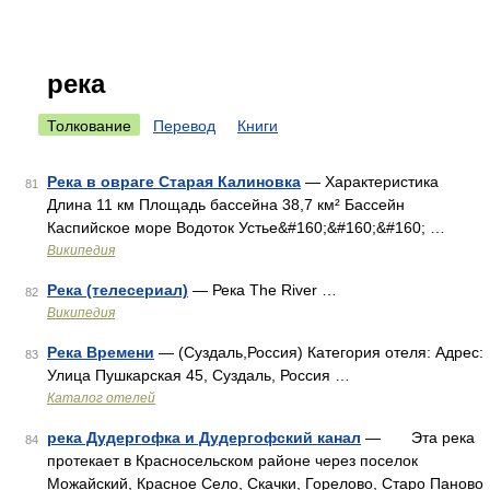
река
Толкование
Перевод
Книги
Река в овраге Старая Калиновка
— Характеристика
81
Длина 11 км Площадь бассейна 38,7 км² Бассейн
Каспийское море Водоток Устье&#160;&#160;&#160; …
Википедия
Река (телесериал)
— Река The River …
82
Википедия
Река Времени
— (Суздаль,Россия) Категория отеля: Адрес:
83
Улица Пушкарская 45, Суздаль, Россия …
Каталог отелей
река Дудергофка и Дудергофский канал
— Эта река
84
протекает в Красносельском районе через поселок
Можайский, Красное Село, Скачки, Горелово, Старо Паново