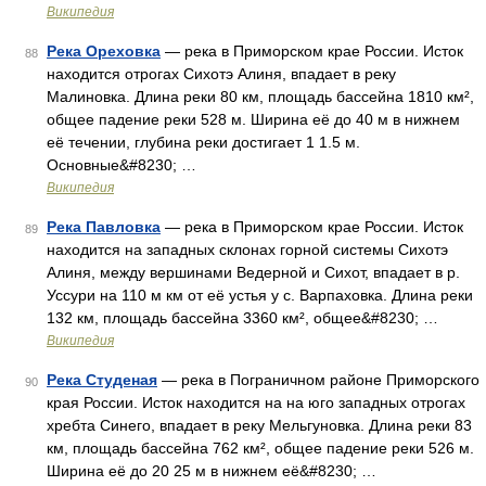
Википедия
Река Ореховка
— река в Приморском крае России. Исток
88
находится отрогах Сихотэ Алиня, впадает в реку
Малиновка. Длина реки 80 км, площадь бассейна 1810 км²,
общее падение реки 528 м. Ширина её до 40 м в нижнем
её течении, глубина реки достигает 1 1.5 м.
Основные&#8230; …
Википедия
Река Павловка
— река в Приморском крае России. Исток
89
находится на западных склонах горной системы Сихотэ
Алиня, между вершинами Ведерной и Сихот, впадает в р.
Уссури на 110 м км от её устья у с. Варпаховка. Длина реки
132 км, площадь бассейна 3360 км², общее&#8230; …
Википедия
Река Студеная
— река в Пограничном районе Приморского
90
края России. Исток находится на на юго западных отрогах
хребта Синего, впадает в реку Мельгуновка. Длина реки 83
км, площадь бассейна 762 км², общее падение реки 526 м.
Ширина её до 20 25 м в нижнем её&#8230; …