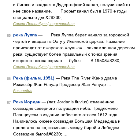
и Лигово и впадает в Дудергофский канал, получивший от
нее свое название. Прорыт канал был в 1970 е годы
специально для&#8230; …
Санкт-Петербург (энциклопедия)
река Луппа
— Река Луппа берет начало за городской
85
чертой и впадает в Охту у Ильинской церкви. Название
происходит от ижорского «лупью» – захламленная деревом
река; существует более правильный с точки зрения
ижорского языка вариант – Лубья. В 1950&#8230; …
Санкт-Петербург (энциклопедия)
Река (фильм, 1951)
— Река The River Жанр драма
86
Режиссёр Жан Ренуар Продюсер Жан Ренуар …
Википедия
Река Иордан
— (лат. Jordanis fluvius) отменённое
87
созвездие северного полушария неба. Предложено
Планциусом в издании небесного атласа 1612 года.
Начиналось южнее созвездия Большая Медведица и
пролегало на юг, извиваясь между Лирой и Лебедем.
Созвездие было&#8230; …